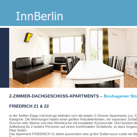
2-
ZIMMER-DACHGESCHOSS-APARTMENTS
–
Boxhagener Str
FRIEDRICH
21 & 22
In der fünften Etage (mit Aufzug) befinden sich die beiden 2-Zimmer-Apartments (ca. 5
Kategorie. Die Wohnungen haben einen geölten Holzdielenboden, ein separates Schlaf
Dusche oder Wanne und eine Wohnküche mit kompletter Küchenzeile. Dort besteht die
Aufbettung für 2 weitere Personen auf einem komfortablen Schlafsofa, so dass insge
Platz finden.
Das Apartment
FRIEDRICH
21 bietet ausserdem eine große Südterrasse sowie ein B