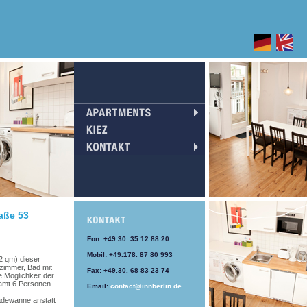
aße 53
Fon: +49.30. 35 12 88 20
Mobil: +49.178. 87 80 993
2 qm) dieser
zimmer, Bad mit
Fax: +49.30. 68 83 23 74
 Möglichkeit der
samt 6 Personen
Email:
contact@innberlin.de
adewanne anstatt