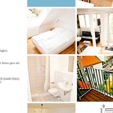
öglich.
n Ihnen gern ein
0| |{width:50px}.
}.