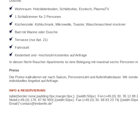
Dusche.
Wohnraum: Holzdielenboden, Schlafsofas, Esstisch, PlasmaTV
1 Schlafzimmer für 2 Personen
Küchenzeile: Kühlschrank, Mikrowelle, Toaster, Waschmaschine/-trockner
Bad mit Wanne oder Dusche
Terrasse (nur Apt. 21)
Fahrstuhl
Kinderbett und –hochstuhl kostenlos auf Anfrage
In diesen Nicht-Raucher-Apartments ist eine Belegung mit maximal sechs Personen m
Preise
Die Preise kalkulieren wir nach Saison, Personenzahl und Aufenthaltsdauer. Wir sende
individuelles Angebot auf Anfrage.
INFO
&
RESERVIERUNG
table{border:none;padding:0px;margin:0px;}. |{width:50px}. Fon:|+49.(0) 30. 35 12 88 2
Mobil:|+49.(0) 178. 87 80 993| |{width:50px}. Fax:|+49.(0) 30. 68 83 23 74| |{width:50px
Email:|“contact@innberlin.de”