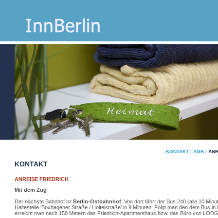
KONTAKT
|
AGB
|
ANR
KONTAKT
ANREISE
FRIEDRICH
Mit dem Zug
Der nächste Bahnhof ist
Berlin-Ostbahnhof
. Von dort fährt der Bus 240 (alle 10 Minu
Haltestelle ‘Boxhagener Straße / Holteistraße’ in 9 Minuten. Folgt man den dem Bus in 
erreicht man nach 150 Metern das Friedrich-Apartmenthaus bzw. das Büro von LODG