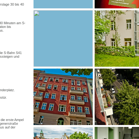
rslage 30 bis 40
 30 Minuten am S-
tion bis
us.
 die S-Bahn S41
ussteigen und
nderplatz.
stür.
 die erste Ampel
agenerstraße
us auf der