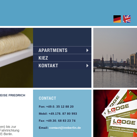
EISE
FRIEDRICH
Fon: +49.0. 35 12 88 20
Mobil: +49.178. 87 80 993
Fax: +49.30. 68 83 23 74
ten) bis zur
Email:
contact@innberlin.de
Fahrtrichtung
E-Berlin.