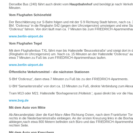
Derselbe Bus (240) fährt auch direkt vom
Hauptbahnhof
und benötigt je nach Verkeh
Minuten.
Vom Flughafen Schönefeld
Der Beschilderung zur S-Bahn folgen und mit der S 9 Richtung Stadt fahren, nach ca.
Bhf. ‘Ostkreuz’ in die Ringbahn S42 (gegen den Uhrzeigersinn) umsteigen und eine Sta
‘Ostkreuz’ fahren. Von dort läuft man ca. 7 Minuten bis zum FRIEDRICH-Apartmentha
www.berlin-airport.de
Vom Flughafen Tegel
Mit dem Flughafenbus
TXL
fährt man bis Haltestelle ‘Beusselstraße’ und steigt dort in
(Ringbahn im Uhrzeigersinn) um. Nach ca. 15 Minuten an der Haltestelle ‘Ostkreuz’ a
etwa 7 Minuten zu Fuß bis zum FRIEDRICH-Apartmenthaus laufen.
www.berlin-airport.de
Öffentliche Verkehrsmittel – die nächsten Stationen
S-Bhf ‘Ostkreuz’, dann etwa 7 Minuten zu Fuß bis zu den FRIEDRICH-Apartments.
U-Bhf ‘Samariterstraße’ von dort ca. 13 Minuten zu Fuß, direkte Verbindung zum Alexa
Tram M13 oder M21: Haltestelle ‘Boxhagenerstr./Holteistr.’, quasi direkt bis vor die Hau
www.bvg.de
Mit dem Auto von Mitte
Ab Alexanderplatz über die Karl-Marx-Allee Richtung Osten, nach dem Frankfurter Tor
rechts in die Niederbarnimstraße einbiegen. An der ersten Kreuzung links in die Boxh
abbiegen,nach etwa 800 Metern befinden sich Büro und das FRIEDRICH-Apartmentha
rechten Seite.
Mit dem Auto von Kreuzberg